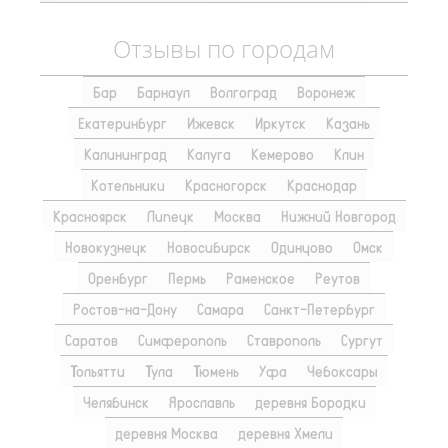
Отзывы по городам
Бар
Барнаул
Волгоград
Воронеж
Екатеринбург
Ижевск
Иркутск
Казань
Калининград
Калуга
Кемерово
Клин
Котельники
Красногорск
Краснодар
Красноярск
Липецк
Москва
Нижний Новгород
Новокузнецк
Новосибирск
Одинцово
Омск
Оренбург
Пермь
Раменское
Реутов
Ростов-на-Дону
Самара
Санкт-Петербург
Саратов
Симферополь
Ставрополь
Сургут
Тольятти
Тула
Тюмень
Уфа
Чебоксары
Челябинск
Ярославль
деревня Бородки
деревня Москва
деревня Хмели