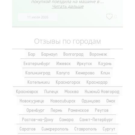
покупкой поездила на машине в ...
Читать дальше
0
11 июля 2026
Отзывы по городам
Бар
Барнаул
Волгоград
Воронеж
Екатеринбург
Ижевск
Иркутск
Казань
Калининград
Калуга
Кемерово
Клин
Котельники
Красногорск
Краснодар
Красноярск
Липецк
Москва
Нижний Новгород
Новокузнецк
Новосибирск
Одинцово
Омск
Оренбург
Пермь
Раменское
Реутов
Ростов-на-Дону
Самара
Санкт-Петербург
Саратов
Симферополь
Ставрополь
Сургут