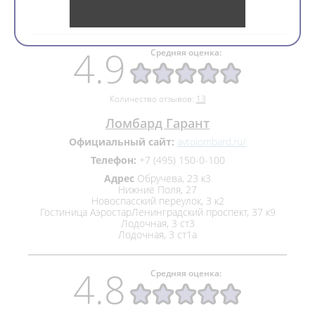
Адрес
Профсоюзная, 127Б
Молодёжная, 8
4.9
Средняя оценка:
Количество отзывов:
13
Ломбард Гарант
Официальный сайт:
avtolombard.ru/
Телефон:
+7 (495) 150‒0‒100
Адрес
Обручева, 23 к3
Нижние Поля, 27
Новоспасский переулок, 3 к2
Гостиница Аэростар​Ленинградский проспект, 37 к9
Лодочная, 3 ст3
Лодочная, 3 ст1а
4.8
Средняя оценка: