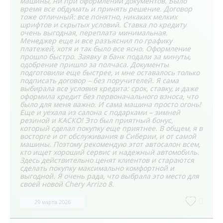
машины, ни при оформлении документов. Было
время все обдумать и принять решение. Договор
тоже отличный: все понятно, никаких мелких
шрифтов и скрытых условий. Ставка по кредиту
очень выгодная, переплата минимальная.
Менеджер еще и все разъяснил по графику
платежей, хотя и так было все ясно. Оформление
прошло быстро. Заявку в банк подали за минуты,
одобрение пришло за полчаса. Документы
подготовили еще быстрее, и мне оставалось только
подписать договор – без поручителей. Я сама
выбирала все условия кредита: срок, ставку, и даже
оформила кредит без первоначального взноса, что
было для меня важно. И сама машина просто огонь!
Еще и уехала из салона с подарками – зимней
резиной и КАСКО! Это был приятный бонус,
который сделал покупку еще приятнее. В общем, я в
восторге и от обслуживания в Сиберии, и от самой
машины. Поэтому рекомендую этот автосалон всем,
кто ищет хороший сервис и надежный автомобиль.
Здесь действительно ценят клиентов и стараются
сделать покупку максимально комфортной и
выгодной. Я очень рада, что выбрала это место для
своей новой Chery Arrizo 8.
0
29 марта 2026