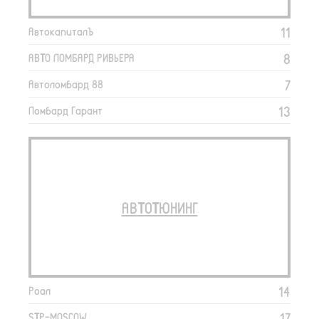
11
АвтокапиталЪ
8
АВТО ЛОМБАРД РИВЬЕРА
7
Автоломбард 88
13
Ломбард Гарант
АВТОТЮНИНГ
14
Роал
17
STP-MOSCOW