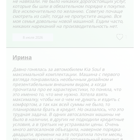
не навязали. Не было никаких дорогостоящих услуг,
которые бы шли в обязательном порядке к покупке.
Все исключительно по желанию. Советую почаще
смотреть из сайт, тогда не пропустите акцию. Вся
моя семья довольны новой машиной. Ездим часто,
никаких нареканий на производительность нет.
1
8 июля 2026
Ирина
Давно гонялась за автомобилем Kia Soul в
максимальной комплектации. Машина с первого
взгляда понравилась необычным дизайном и
презентабельным внешним видом, а когда
прочитала про ее характеристики, то поняла, что
это именно то, что мне нужно. Хотела взять
максималку, чтобы ни о чем не думать и ездить с
комфортом, а так как всей суммы не было, то
планировала брать в кредит. Но оказалось, что это
трудная задача. В одних автосалонах машины не
было в наличии, в других не подходили кредитные
условия, а в третьих не устраивали цены. Очень
много автосалонов объездила, наверное порядка
двадцати, времени на это потратила почти месяц.
Но наконец нашла самый оптимальный вариант в