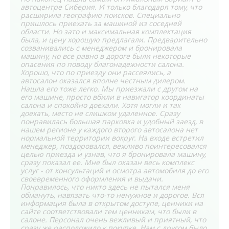
автоцентре Сиберия. И только благодаря тому, что
расширила географию поисков. Специально
пришлось приехать за машиной из соседней
области. Но зато и максимальная комплектация
была, и цену хорошую предлагали. Предварительно
созванивались с менеджером и бронировала
машину, но все равно в дороге были некоторые
опасения по поводу благонадежности салона.
Хорошо, что по приезду они рассеялись, а
автосалон оказался вполне честным дилером.
Нашла его тоже легко. Мы приезжали с другом на
его машине, просто вбили в навигатор координаты
салона и спокойно доехали. Хотя могли и так
доехать, место не слишком удаленное. Сразу
понравилась большая парковка и удобный заезд, в
нашем регионе у каждого второго автосалона нет
нормальной территории вокруг. На входе встретил
менеджер, поздоровался, вежливо поинтересовался
целью приезда и узнав, что я бронировала машину,
сразу показал ее. Мне был оказан весь комплекс
услуг - от консультаций и осмотра автомобиля до его
своевременного оформления и выдачи.
Понравилось, что никто здесь не пытался меня
обмануть, навязать что-то ненужное и дорогое. Вся
информация была в открытом доступе, ценники на
сайте соответствовали тем ценникам, что были в
салоне. Персонал очень вежливый и приятный, что
сразу же расположило к покупке. Нам с другом было