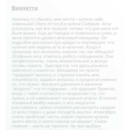
Виолетта
Наконец-то сбылась моя мечта – купила себе
новенький Chery Arrizo 8 в салоне Сиберия. Хочу
рассказать, как все прошло, потому что для меня это
было важно. Еще до поездки я позвонила в салон, и
меня приятно удивил вежливый менеджер. Он
подробно рассказал про кредит и подтвердил, что
нужная мне модель есть в наличии. Когда я
приехала, все оказалось именно так, как обещали!
Особенно хочу отметить работу сотрудников. Они
профессионалы, очень внимательные и всегда
готовы помочь. Чувствуется, что здесь реально
заботятся о клиентах. Менеджер не просто
"продавал" машину, а старался понять мои
потребности, задавал вопросы и предлагал именно
то, что нужно. Никакого давления и желания
"впарить" что-то подороже – это здорово! Приятно,
когда с тобой считаются и предлагают то, что
нужно, а не навязывают ненужные услуги. В салоне
огромный выбор машин, и все аккуратно
расставлено, можно спокойно рассмотреть каждую
со всех сторон и даже посидеть внутри. Атмосфера
очень приятная: чисто, играет хорошая музыка,
много места, и никто никому не мешает. Самое
главное – никто не торопил. Ни при выборе