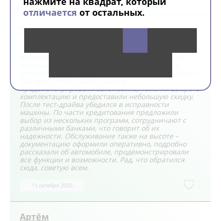
нажмите на квадрат, который
отличается
от остальных.
Тимур
Обнаружил достойный автоцентр, где не стремятся
обмануть и навязать дорогостоящее авто прямо
при входе, а уделяют внимание потребностям
клиента и предлагают подходящий вариант. Искал
Changan Lamore, здесь сразу же
продемонстрировали автомобиль, помогли выбрать
комплектацию и предоставили небольшую скидку.
После тест-драйва убедился в исправности
машины. По части кредитования предложили
выбор из нескольких программ, сотрудничают с
различными банками, что говорит об их
надежности. Обслуживание также на высоте –
документацию оформили оперативно, подробно
рассказали об автомобиле, продемонстрировали
все функции и возможности. Рад, что обратился
сюда, советую всем.
2
11 октября 2025
Артём