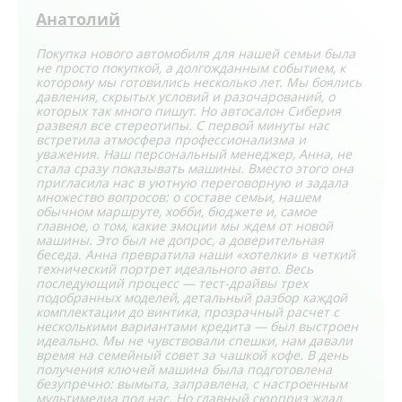
Анатолий
Покупка нового автомобиля для нашей семьи была
не просто покупкой, а долгожданным событием, к
которому мы готовились несколько лет. Мы боялись
давления, скрытых условий и разочарований, о
которых так много пишут. Но автосалон Сиберия
развеял все стереотипы. С первой минуты нас
встретила атмосфера профессионализма и
уважения. Наш персональный менеджер, Анна, не
стала сразу показывать машины. Вместо этого она
пригласила нас в уютную переговорную и задала
множество вопросов: о составе семьи, нашем
обычном маршруте, хобби, бюджете и, самое
главное, о том, какие эмоции мы ждем от новой
машины. Это был не допрос, а доверительная
беседа. Анна превратила наши «хотелки» в четкий
технический портрет идеального авто. Весь
последующий процесс — тест-драйвы трех
подобранных моделей, детальный разбор каждой
комплектации до винтика, прозрачный расчет с
несколькими вариантами кредита — был выстроен
идеально. Мы не чувствовали спешки, нам давали
время на семейный совет за чашкой кофе. В день
получения ключей машина была подготовлена
безупречно: вымыта, заправлена, с настроенным
мультимедиа под нас. Но главный сюрприз ждал