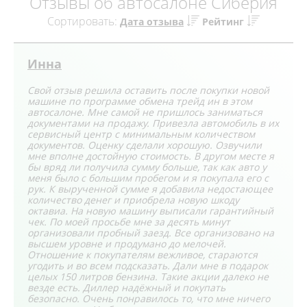
Отзывы об автосалоне Сиберия
Сортировать:
Дата отзыва
Рейтинг
Инна
Свой отзыв решила оставить после покупки новой
машине по программе обмена трейд ин в этом
автосалоне. Мне самой не пришлось заниматься
документами на продажу. Привезла автомобиль в их
сервисный центр с минимальным количеством
документов. Оценку сделали хорошую. Озвучили
мне вполне достойную стоимость. В другом месте я
бы вряд ли получила сумму больше, так как авто у
меня было с большим пробегом и я покупала его с
рук. К вырученной сумме я добавила недостающее
количество денег и приобрела новую шкоду
октавиа. На новую машину выписали гарантийный
чек. По моей просьбе мне за десять минут
организовали пробный заезд. Все организовано на
высшем уровне и продумано до мелочей.
Отношение к покупателям вежливое, стараются
угодить и во всем подсказать. Дали мне в подарок
целых 150 литров бензина. Такие акции далеко не
везде есть. Диллер надёжный и покупать
безопасно. Очень понравилось то, что мне ничего