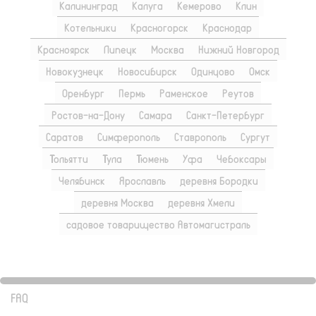
Калининград
Калуга
Кемерово
Клин
Котельники
Красногорск
Краснодар
Красноярск
Липецк
Москва
Нижний Новгород
Новокузнецк
Новосибирск
Одинцово
Омск
Оренбург
Пермь
Раменское
Реутов
Ростов-на-Дону
Самара
Санкт-Петербург
Саратов
Симферополь
Ставрополь
Сургут
Тольятти
Тула
Тюмень
Уфа
Чебоксары
Челябинск
Ярославль
деревня Бородки
деревня Москва
деревня Хмели
садовое товарищество Автомагистраль
FAQ