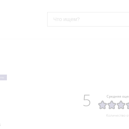
оны
5
Средняя оце
Количество о
5