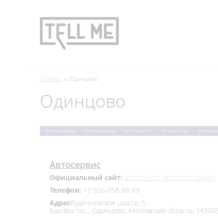
Главная
Одинцово
Одинцово
Автоломбард
Автосервисы
Автотюнинг
Автошколы
Автосал
Автосервис
Официальный сайт:
autoservice-odinsovo.tilda.ws/
Телефон:
+7‒926‒058‒88‒89
Адрес
​Будённовское шоссе, 5
Баковка пос., Одинцово, Московская область, 14300