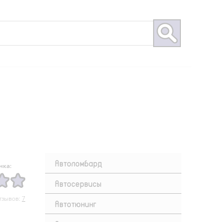
Автоломбард
нка:
Автосервисы
тзывов:
7
Автотюнинг