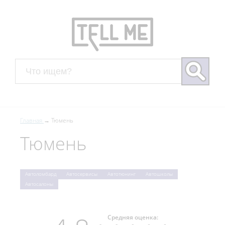
Главная
Тюмень
Тюмень
Автоломбард
Автосервисы
Автотюнинг
Автошколы
Автосалоны
Средняя оценка: