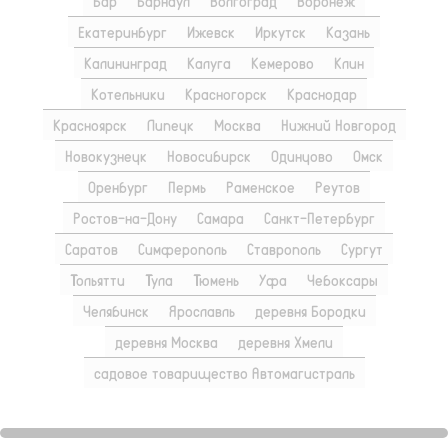
Бар
Барнаул
Волгоград
Воронеж
Екатеринбург
Ижевск
Иркутск
Казань
Калининград
Калуга
Кемерово
Клин
Котельники
Красногорск
Краснодар
Красноярск
Липецк
Москва
Нижний Новгород
Новокузнецк
Новосибирск
Одинцово
Омск
Оренбург
Пермь
Раменское
Реутов
Ростов-на-Дону
Самара
Санкт-Петербург
Саратов
Симферополь
Ставрополь
Сургут
Тольятти
Тула
Тюмень
Уфа
Чебоксары
Челябинск
Ярославль
деревня Бородки
деревня Москва
деревня Хмели
садовое товарищество Автомагистраль