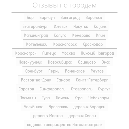
Отзывы по городам
Бар
Барнаул
Волгоград
Воронеж
Екатеринбург
Ижевск
Иркутск
Казань
Калининград
Калуга
Кемерово
Клин
Котельники
Красногорск
Краснодар
Красноярск
Липецк
Москва
Нижний Новгород
Новокузнецк
Новосибирск
Одинцово
Омск
Оренбург
Пермь
Раменское
Реутов
Ростов-на-Дону
Самара
Санкт-Петербург
Саратов
Симферополь
Ставрополь
Сургут
Тольятти
Тула
Тюмень
Уфа
Чебоксары
Челябинск
Ярославль
деревня Бородки
деревня Москва
деревня Хмели
садовое товарищество Автомагистраль