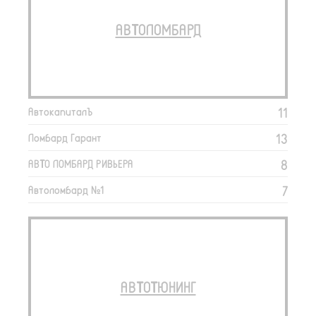
АВТОЛОМБАРД
11
АвтокапиталЪ
13
Ломбард Гарант
8
АВТО ЛОМБАРД РИВЬЕРА
7
Автоломбард №1
АВТОТЮНИНГ