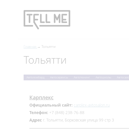
Главная
Тольятти
Тольятти
Автоломбард
Автосервисы
Автотюнинг
Автошколы
Автосал
Карплекс
Официальный сайт:
carplex-avtosalon.ru
Телефон:
+7 (848) 238-76-88
Адрес
г. Тольятти, Борковская улица 99 стр 3