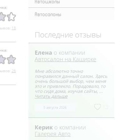
Автошколы
нка:
Автосалоны
зывов:
18
Последние отзывы
нка:
Елена
о компании
Автосалон на Каширке
зывов:
26
Мне абсолютно точно
понравился данный салон. Здесь
очень большой выбор, чем меня
это и привлекло. Порадовало, то
что сидя дома, изучая сайты, ...
Читать дальше
13
5 августа 2026
Керик
о компании
Галерея Авто