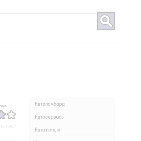
Автоломбард
нка:
Автосервисы
тзывов:
7
Автотюнинг