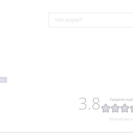
оны
3.8
Средняя оце
Количество о