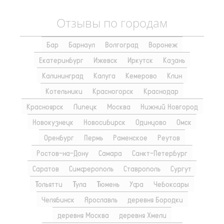
Отзывы по городам
Бар
Барнаул
Волгоград
Воронеж
Екатеринбург
Ижевск
Иркутск
Казань
Калининград
Калуга
Кемерово
Клин
Котельники
Красногорск
Краснодар
Красноярск
Липецк
Москва
Нижний Новгород
Новокузнецк
Новосибирск
Одинцово
Омск
Оренбург
Пермь
Раменское
Реутов
Ростов-на-Дону
Самара
Санкт-Петербург
Саратов
Симферополь
Ставрополь
Сургут
Тольятти
Тула
Тюмень
Уфа
Чебоксары
Челябинск
Ярославль
деревня Бородки
деревня Москва
деревня Хмели