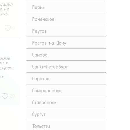
ьтация
Пермь
е, не
вать
Раменское
9
Реутов
Ростов-на-Дону
Самара
рамме
ит я
Санкт-Петербург
модель
ет
Саратов
Симферополь
29
Ставрополь
Сургут
Тольятти