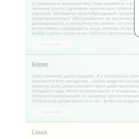
устраивали и внешний вид тоже нравился, так чт
течение долгого времени, многие мои приятели у
хорошее. Автоцентр мультибрендовый, предлага
среднерыночных. Обслуживание на высоком уров
договаривался, в автоцентр не звонил, но это в
качественно сопроводить нашу покупку. Устроен
выбор сделан правильно. Работой автосалона дов
20 июля 2021
Борис
Сайт, конечно, дело хорошее. Я у нескольких к
смотрелся этот автодилер - много моделей со ск
машину, если цены соответствуют действительнос
прошлого года. Меня интересовали, в основном,
получил информацию по каждому просмотренному 
Потратил в целом около 4-х час., включая выдачу
9 июня 2021
Саша