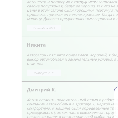
автоцентр и поговорив с сотрудником записался 
салоне популярная, берут ее хорошо, так что не
цены в этом салоне были хорошими, поэтому я по
пришлось, приехал он немного раньше. Когда пос
машину. Доволен предоставленным сервисом и вс
7 сентября 2021
Никита
Автосалон Роял Авто понравился. Хороший, я б
выбор автомобилей и замечательные условия, я в
отлично.
25 августа 2021
Дмитрий К.
Хотим оставить положительный отзыв о работе а
компании автомобиль Kia sportage. С маркой маш
комфортную. К машине были определенные требов
проходимость (так как часто выезжаем за город)
несколько марок и остановили свой выбор на KIA