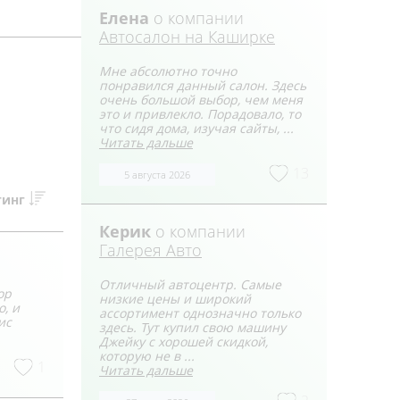
Елена
о компании
Автосалон на Каширке
Мне абсолютно точно
понравился данный салон. Здесь
очень большой выбор, чем меня
это и привлекло. Порадовало, то
что сидя дома, изучая сайты, ...
Читать дальше
13
5 августа 2026
тинг
Керик
о компании
Галерея Авто
Отличный автоцентр. Самые
ор
низкие цены и широкий
, и
ассортимент однозначно только
ис
здесь. Тут купил свою машину
Джейку с хорошей скидкой,
которую не в ...
1
Читать дальше