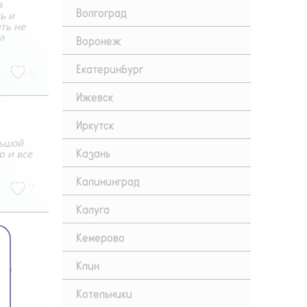
в
Волгоград
ь и
ть не
л
Воронеж
Екатеринбург
6
Ижевск
Иркутск
льшой
Казань
р и все
Калининград
7
Калуга
Кемерово
Клин
ю и
я
Котельники