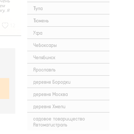
очень
шем
Тула
гу. Я
Тюмень
12
Уфа
Чебоксары
Челябинск
Ярославль
деревня Бородки
деревня Москва
деревня Хмели
садовое товарищество
Автомагистраль