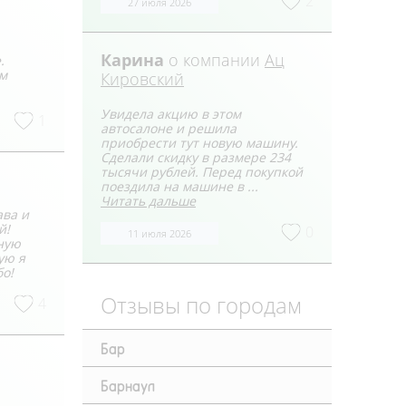
2
27 июля 2026
Карина
о компании
Ац
.
ом
Кировский
Увидела акцию в этом
1
автосалоне и решила
приобрести тут новую машину.
Сделали скидку в размере 234
тысячи рублей. Перед покупкой
поездила на машине в ...
Читать дальше
ава и
й!
0
11 июля 2026
нную
ую я
бо!
Отзывы по городам
4
Бар
Барнаул