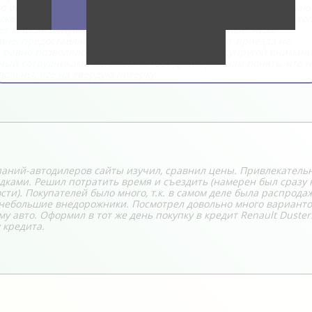
о решили с женой единогласно ее брать. Сам автоцентр я знаю
же брали здесь авто и все они говорили об этом автосалоне то
ет многие популярные модели, цены оптимальные, ниже
не, предоставляется гарантия. Заранее насчет приезда не
се равно позволило сотрудникам уделить нам с супругой внимани
ный сотрудниками автосалона тест-драйв дал нам понять, что 
ольны, все на твердую пятерку.
омпаний-автодилеров сайты изучил, сравнил цены. Привлекатель
идками. Решил потратить время и съездить (намерен был сразу 
ти). Покупателей было много, т.к. в самом деле была распрода
 небольшие внедорожники. Посмотрел довольно много варианто
авто. Оформил в тот же день покупку в кредит Renault Duster
 кредита.