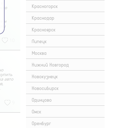
 в
Красногорск
лько
Краснодар
е и
наш
Красноярск
10
Липецк
Москва
Нижний Новгород
но
купить
Новокузнецк
жа авто
в,
Новосибирск
.
Одинцово
9
Омск
Оренбург