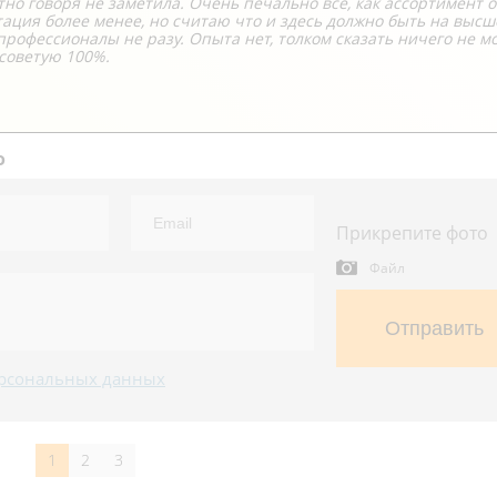
стно говоря не заметила. Очень печально всё, как ассортимент 
ьтация более менее, но считаю что и здесь должно быть на выс
профессионалы не разу. Опыта нет, толком сказать ничего не мо
 советую 100%.
о
Прикрепите фото
Файл
Отправить
рсональных данных
1
2
3