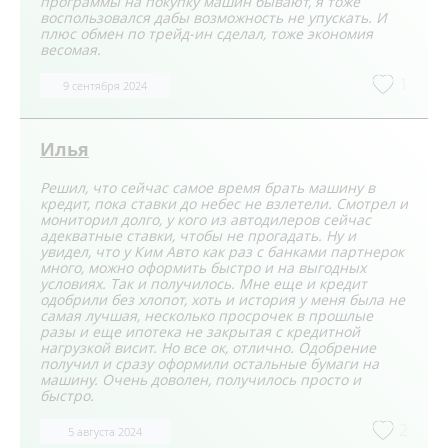
программы на покупку машин бывают, я тоже
воспользовался дабы возможность не упускать. И
плюс обмен по трейд-ин сделал, тоже экономия
весомая.
1
9 сентября 2024
Илья
Решил, что сейчас самое время брать машину в
кредит, пока ставки до небес не взлетели. Смотрел и
мониторил долго, у кого из автодилеров сейчас
адекватные ставки, чтобы не прогадать. Ну и
увидел, что у Ким Авто как раз с банками партнерок
много, можно оформить быстро и на выгодных
условиях. Так и получилось. Мне еще и кредит
одобрили без хлопот, хоть и история у меня была не
самая лучшая, несколько просрочек в прошлые
разы и еще ипотека не закрытая с кредитной
нагрузкой висит. Но все ок, отлично. Одобрение
получил и сразу оформили остальные бумаги на
машину. Очень доволен, получилось просто и
быстро.
2
5 августа 2024