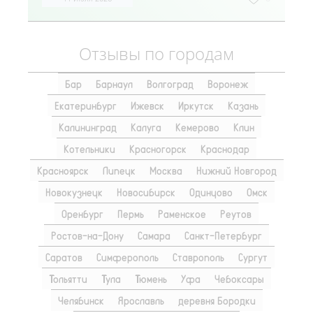
Отзывы по городам
Бар
Барнаул
Волгоград
Воронеж
Екатеринбург
Ижевск
Иркутск
Казань
Калининград
Калуга
Кемерово
Клин
Котельники
Красногорск
Краснодар
Красноярск
Липецк
Москва
Нижний Новгород
Новокузнецк
Новосибирск
Одинцово
Омск
Оренбург
Пермь
Раменское
Реутов
Ростов-на-Дону
Самара
Санкт-Петербург
Саратов
Симферополь
Ставрополь
Сургут
Тольятти
Тула
Тюмень
Уфа
Чебоксары
Челябинск
Ярославль
деревня Бородки