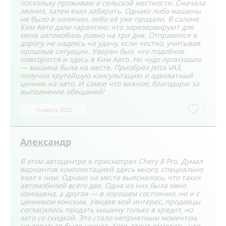
поскольку проживаю в сельской местности. Сначала
звонил, затем ехал забирать. Однако либо машины
не было в наличии, либо её уже продали. В салоне
Ким Авто дали гарантию, что зарезервируют для
меня автомобиль ровно на три дня. Отправился в
дорогу, не надеясь на удачу, если честно, учитывая
прошлые ситуации. Уверен был, что подобное
повторится и здесь в Ким Авто. Но чудо произошло
— машина была на месте. Приобрёл Jetta VA3,
получил крутейшую консультацию и адекватный
ценник на авто. И самое что важное, благодарю за
выполнение обещаний!
2
15 марта 2025
Александр
В этом автоцентре я присмотрел Chery 8 Pro. Думал
вариантов комплектацией здесь много, специально
ехал к ним. Однако на месте выяснилось, что таких
автомобилей всего две. Одна из них была явно
изношена, а другая — в хорошем состоянии, но и с
ценником конским. Увидев мой интерес, продавцы
согласились продать машину только в кредит, но
зато со скидкой. Это стало неприятным моментом,
но деваться было некуда. Хотя, стоит отметить, что