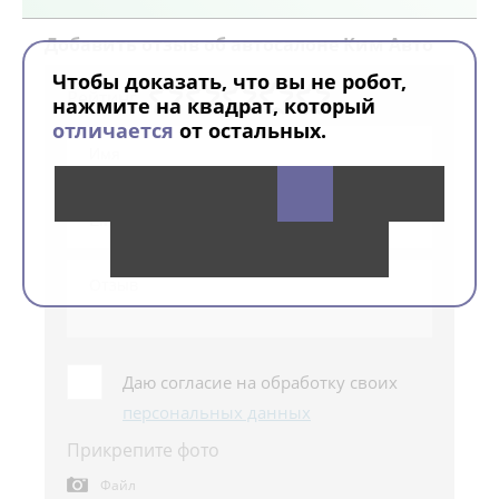
Добавить
отзыв об автосалоне Ким Авто
Чтобы доказать, что вы не робот,
Рейтинг
нажмите на квадрат, который
отличается
от остальных.
Даю согласие на обработку своих
персональных данных
Прикрепите фото
Файл