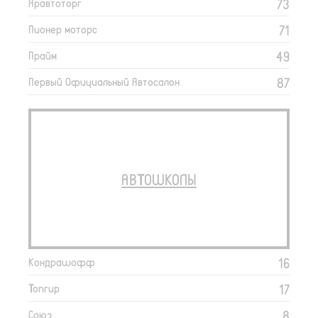
73
Яравтоторг
71
Пионер моторс
49
Прайм
87
Первый Официальный Автосалон
АВТОШКОЛЫ
16
Кондрашофф
17
Топгир
8
Союз