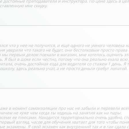
е достойные преподаватели и инструктора. По цене здесь в це
ставленную мне скидку.
ялся что у нее не получится, и ещё одного не умного человека н
ня уверили что такого не будет, они бестолковым просто права
 мы первым делом поехали в магазин, мне хотелось оценить эт
. Я был в шоке если честно, потому что она реально ехала всю
читала, очень достойная езда для водителя со стажем 1 день. Я 
колу, здесь реально учат, а не просто деньги гребут лопатой.
аже в момент самоизоляции про нас не забыли и перевели всех
ничем не хуже чем когда ты ходишь на занятия как на пары.
семи ее плюсами. Находится территориально очень удобно, ст
первый взгляд, часов для обучения хватает для того чтобы поня
ые экзамены. Я свой экзамен как внутренний так и в гаи сдала с