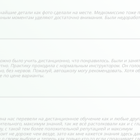
ьчайшие детали как фото сделали на месте. Медкомиссию тоже 
жным моментам уделяют достаточно внимания. Были недоработ
можно было учить дистанционно, что понравилось. Были и занят
нятно. Практику проходила с нормальным инструктором. Он голо
, без нервов. Пожалуй, автошколу могу рекомендовать. Хотя о
е по цене варианты.
ина нас перевели на дистанционное обучение как и любые друг
тельного, максимум знаний, так же всё растолковали как и с гл
у, с такой тем более положительной репутацией и максимум
ит не дороже чем везде, зато как мне кажется знания здесь да
о своем выборе и теперь как только кто-то если спрашивает где