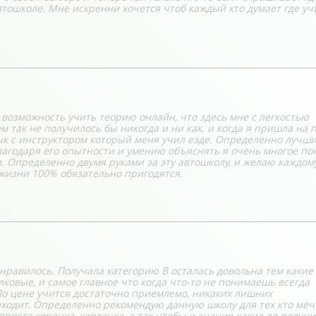
автошколе. Мне искренни хочется чтоб каждый кто думает где уч
 возможность учить теорию онлайн, что здесь мне с легкостью
 так не получилось бы никогда и ни как. и когда я пришла на 
ык с инструктором который меня учил езде. Определенно лучш
лагодаря его опытности и умению объяснять я очень многое по
. Определенно двумя руками за эту автошколу, и желаю каждом
жизни 100% обязательно пригодятся.
нравилось. Получала категорию В осталась довольна тем какие
ковые, и самое главное что когда что-то не понимаешь всегда
По цене учится достаточно приемлемо, никаких лишних
аходит. Определенно рекомендую данную школу для тех кто меч
росто корочка, карточка, а так чтобы и знания какие-то получи