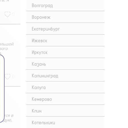
Волгоград
0
Воронеж
Екатеринбург
Ижевск
большой
вого
Иркутск
.
ти
Казань
Калининград
0
Калуга
Кемерово
х
Клин
чится в
ендую,
Котельники