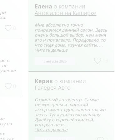
Елена
о компании
Автосалон на Каширке
при
ки.
Мне абсолютно точно
0
понравился данный салон. Здесь
очень большой выбор, чем меня
это и привлекло. Порадовало, то
что сидя дома, изучая сайты, ...
Читать дальше
13
ия в
5 августа 2026
с не
бучение
Керик
о компании
0
Галерея Авто
Отличный автоцентр. Самые
низкие цены и широкий
ассортимент однозначно только
здесь. Тут купил свою машину
ие
Джейку с хорошей скидкой,
азу на
которую не в ...
Читать дальше
ют
 я так