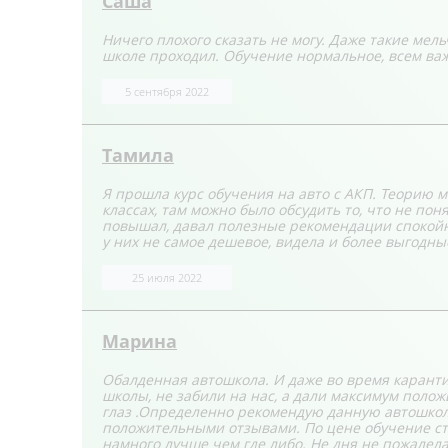
Саша
Ничего плохого сказать не могу. Даже такие мел
школе проходил. Обучение нормальное, всем ва
5 сентября 2022
Тамила
Я прошла курс обучения на авто с АКП. Теорию 
классах, там можно было обсудить то, что не по
повышал, давал полезные рекомендации спокойно
у них не самое дешевое, видела и более выгодны
25 июля 2022
Марина
Обалденная автошкола. И даже во время карант
школы, не забили на нас, а дали максимум положи
глаз .Определенно рекомендую данную автошкол
положительными отзывами. По цене обучение сто
намного лучше чем где либо. Не дня не пожалела 