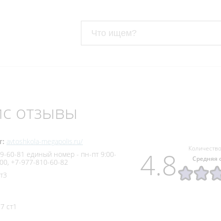
с отзывы
т:
avtoshkola-megapolis.ru/
Количество
4.8
99‒60‒81 единый номер - пн-пт 9:00-
Средняя 
:00, +7‒977‒810‒60‒82
т3
7 ст1