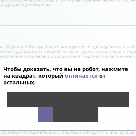
ьзу данного учреждения.
ла. Огромная благодарность инструктору и преподавателю за 
колы с правами категории В, которые сдала кстати говоря с пер
еподаванию эти людей, которые верят в каждого своего ученика
олее что и обучение у них не дорогое. А если и дорогое вам
несколько раз и тогда не так сильно ударит по карману, я кста
Чтобы доказать, что вы не робот, нажмите
е так накладно.
на квадрат, который
отличается
от
остальных.
нтересовать. Здесь даже скидки есть. Я допустим одной из таки
000 рублей потому что являюсь студентом вуза. Предоставляю
 обучении эту скидку без проблем мне сделали. Понравилось у
 здесь максимум полезного и важного. Определенно всем реком
достойными положительными отзывами, находится очень удобно