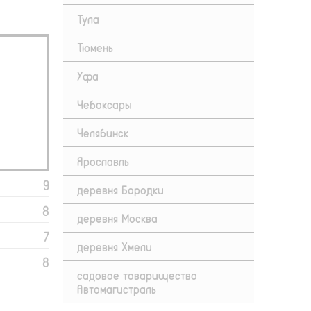
Тула
Тюмень
Уфа
Чебоксары
Челябинск
Ярославль
9
деревня Бородки
8
деревня Москва
7
деревня Хмели
8
садовое товарищество
Автомагистраль