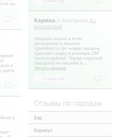
2
27 июля 2026
ится на
1
Карина
о компании
Ац
Кировский
Увидела акцию в этом
автосалоне и решила
приобрести тут новую машину.
Сделали скидку в размере 234
первое
тысячи рублей. Перед покупкой
ий
поездила на машине в ...
няла и
Читать дальше
у здесь
0
11 июля 2026
0
Отзывы по городам
Бар
 были у
Барнаул
тает
ть. Я