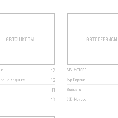
АВТОШКОЛЫ
АВТОСЕРВИСЫ
12
ис
SIS-MOTORS
16
ла на Ходынке
Гур Сервис
11
Ведавто
10
СФ-Моторс