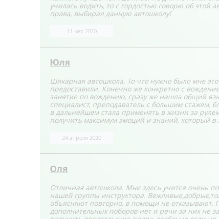
училась водить, то с гордостью говорю об этой 
права, выбирал данную автошколу!
11 мая 2020
Юля
Шикарная автошкола. То что нужно было мне это
предоставили. Конечно же конкретно с вождением
занятие по вождению, сразу же нашла общий яз
специалист, преподаватель с большим стажем, б
в дальнейшем стала применять в жизни за рулем
получить максимум эмоций и знаний, который в 
24 апреля 2020
Оля
Отличная автошкола. Мне здесь учится очень по
нашей группы инструктора. Вежливые,добрые,тол
объясняют повторно, в помощи не отказывают. 
дополнительных поборов нет и речи за них не з
получить водительские права, особенно если не п