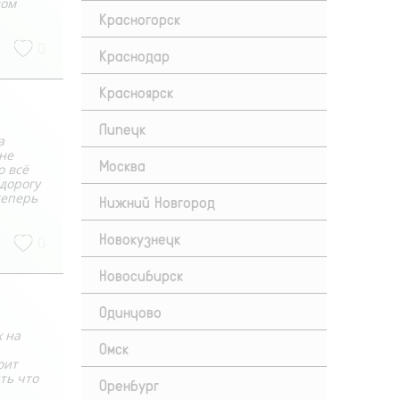
лом
Красногорск
0
Краснодар
Красноярск
Липецк
а
 не
Москва
о всё
 дорогу
теперь
Нижний Новгород
Новокузнецк
0
Новосибирск
Одинцово
 на
Омск
оит
ть что
Оренбург