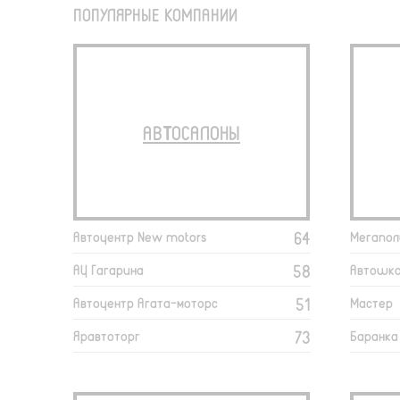
ПОПУЛЯРНЫЕ КОМПАНИИ
АВТОСАЛОНЫ
64
Автоцентр New motors
Мегапол
58
АЦ Гагарина
Автошко
51
Автоцентр Агата-моторс
Мастер
73
Яравтоторг
Баранка