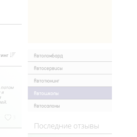
Автоломбард
тинг
Автосервисы
Автотюнинг
 потом
 я
Автошколы
я
лей.
Автосалоны
3
Последние отзывы