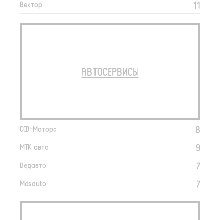
11
Вектор
АВТОСЕРВИСЫ
8
СФ-Моторс
9
МТК авто
7
Ведавто
7
Mdsauto