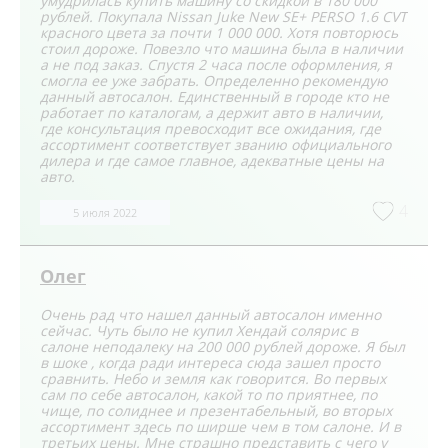
умудрилась купить машину со скидкой в 180 000
рублей. Покупала Nissan Juke New SE+ PERSO 1.6 CVT
красного цвета за почти 1 000 000. Хотя повторюсь
стоил дороже. Повезло что машина была в наличии
а не под заказ. Спустя 2 часа после оформления, я
смогла ее уже забрать. Определенно рекомендую
данный автосалон. Единственный в городе кто не
работает по каталогам, а держит авто в наличии,
где консультация превосходит все ожидания, где
ассортимент соответствует званию официального
дилера и где самое главное, адекватные цены на
авто.
4
5 июля 2022
Олег
Очень рад что нашел данный автосалон именно
сейчас. Чуть было не купил Хендай солярис в
салоне неподалеку на 200 000 рублей дороже. Я был
в шоке , когда ради интереса сюда зашел просто
сравнить. Небо и земля как говорится. Во первых
сам по себе автосалон, какой то по приятнее, по
чище, по солиднее и презентабельный, во вторых
ассортимент здесь по ширше чем в том салоне. И в
третьих цены. Мне страшно представить с чего у