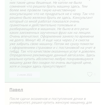
них такие цены бешеные. Не капли не было
сомнения что решила брать машину здесь. Тем
более мне провели такую качественную
консультацию что не придраться не к чему. Так что
решено было железно брать ее здесь. Консультант
который со мной работал показался очень
грамотным и действительно толковым и
разбирающийся в машинах. Не было в его речи
каких заезженных заученных фраз как на лекции.
Очень впечатлил. Оформление заняло по времени
не долго. Минут 40. И еще часа через 2 я смогла
уже забрать свою машину. Потом же сразу помогли
с оформлением страховки и с постановкой на учет в
гибдд. Так что качеством оказанных услуг я доволен.
Определенно рекомендую данный автосалон. Здесь
реально купить абсолютно любую понравившуюся
машину даже без скидки по очень выгодной цене,
хотя и скидки здесь присутствуют!
4
2 июля 2022
Павел
После сдачи экзаменов и поступления дочки в
университет, решил купить женскую машинку, для