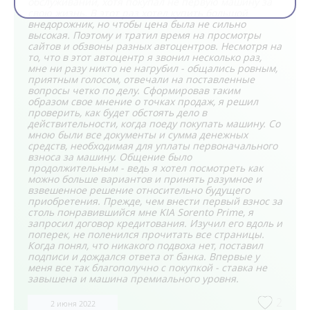
обслуживании, хотя покупал не первую машину за
свою жизнь. В этот раз хотел купить большой
внедорожник, но чтобы цена была не сильно
высокая. Поэтому и тратил время на просмотры
сайтов и обзвоны разных автоцентров. Несмотря на
то, что в этот автоцентр я звонил несколько раз,
мне ни разу никто не нагрубил - общались ровным,
приятным голосом, отвечали на поставленные
вопросы четко по делу. Сформировав таким
образом свое мнение о точках продаж, я решил
проверить, как будет обстоять дело в
действительности, когда поеду покупать машину. Со
мною были все документы и сумма денежных
средств, необходимая для уплаты первоначального
взноса за машину. Общение было
продолжительным - ведь я хотел посмотреть как
можно больше вариантов и принять разумное и
взвешенное решение относительно будущего
приобретения. Прежде, чем внести первый взнос за
столь понравившийся мне KIA Sorento Prime, я
запросил договор кредитования. Изучил его вдоль и
поперек, не поленился прочитать все страницы.
Когда понял, что никакого подвоха нет, поставил
подписи и дождался ответа от банка. Впервые у
меня все так благополучно с покупкой - ставка не
завышена и машина премиального уровня.
2
2 июня 2022