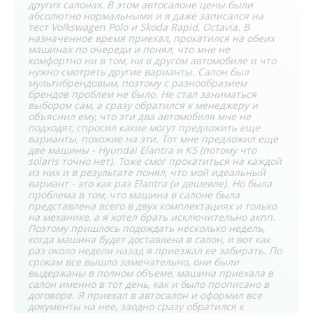
других салонах. В этом автосалоне цены были
абсолютно нормальными и я даже записался на
тест Volkswagen Polo и Skoda Rapid, Octavia. В
назначенное время приехал, прокатился на обеих
машинах по очереди и понял, что мне не
комфортно ни в том, ни в другом автомобиле и что
нужно смотреть другие варианты. Салон был
мультибрендовым, поэтому с разнообразием
брендов проблем не было. Не стал заниматься
выбором сам, а сразу обратился к менеджеру и
объяснил ему, что эти два автомобиля мне не
подходят, спросил какие могут предложить еще
варианты, похожие на эти. Тот мне предложил еще
две машины - Hyundai Elantra и K5 (потому что
solaris точно нет). Тоже смог прокатиться на каждой
из них и в результате понял, что мой идеальный
вариант - это как раз Elantra (и дешевле). Но была
проблема в том, что машина в салоне была
представлена всего в двух комплектациях и только
на механике, а я хотел брать исключительно акпп.
Поэтому пришлось подождать несколько недель,
когда машина будет доставлена в салон, и вот как
раз около недели назад я приезжал ее забирать. По
срокам все вышло замечательно, они были
выдержаны в полном объеме, машина приехала в
салон именно в тот день, как и было прописано в
договоре. Я приехал в автосалон и оформил все
документы на нее, заодно сразу обратился к