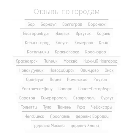
Отзывы по городам
Бар
Барнаул
Волгоград
Воронеж
Екатеринбург
Ижевск
Иркутск
Казань
Калининград
Калуга
Кемерово
Клин
Котельники
Красногорск
Краснодар
Красноярск
Липецк
Москва
Нижний Новгород
Новокузнецк
Новосибирск
Одинцово
Омск
Оренбург
Пермь
Раменское
Реутов
Ростов-на-Дону
Самара
Санкт-Петербург
Саратов
Симферополь
Ставрополь
Сургут
Тольятти
Тула
Тюмень
Уфа
Чебоксары
Челябинск
Ярославль
деревня Бородки
деревня Москва
деревня Хмели