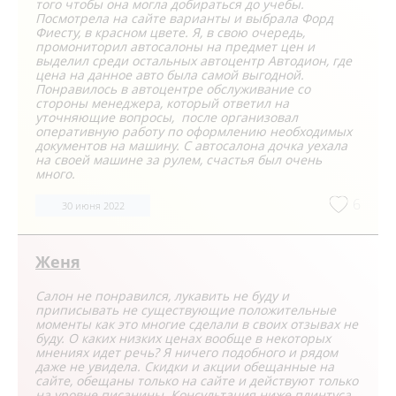
того чтобы она могла добираться до учебы.
Посмотрела на сайте варианты и выбрала Форд
Фиесту, в красном цвете. Я, в свою очередь,
промониторил автосалоны на предмет цен и
выделил среди остальных автоцентр Автодион, где
цена на данное авто была самой выгодной.
Понравилось в автоцентре обслуживание со
стороны менеджера, который ответил на
уточняющие вопросы, после организовал
оперативную работу по оформлению необходимых
документов на машину. С автосалона дочка уехала
на своей машине за рулем, счастья был очень
много.
6
30 июня 2022
Женя
Салон не понравился, лукавить не буду и
приписывать не существующие положительные
моменты как это многие сделали в своих отзывах не
буду. О каких низких ценах вообще в некоторых
мнениях идет речь? Я ничего подобного и рядом
даже не увидела. Скидки и акции обещанные на
сайте, обещаны только на сайте и действуют только
на уровне писанины. Консультация ниже плинтуса.