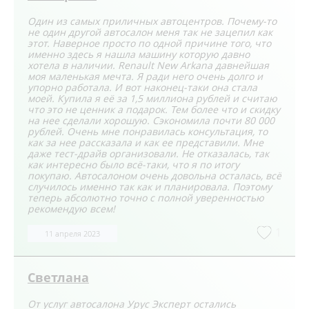
Один из самых приличных автоцентров. Почему-то
не один другой автосалон меня так не зацепил как
этот. Наверное просто по одной причине того, что
именно здесь я нашла машину которую давно
хотела в наличии. Renault New Arkana давнейшая
моя маленькая мечта. Я ради него очень долго и
упорно работала. И вот наконец-таки она стала
моей. Купила я её за 1,5 миллиона рублей и считаю
что это не ценник а подарок. Тем более что и скидку
на нее сделали хорошую. Сэкономила почти 80 000
рублей. Очень мне понравилась консультация, то
как за нее рассказала и как ее представили. Мне
даже тест-драйв организовали. Не отказалась, так
как интересно было всё-таки, что я по итогу
покупаю. Автосалоном очень довольна осталась, всё
случилось именно так как и планировала. Поэтому
теперь абсолютно точно с полной уверенностью
рекомендую всем!
1
11 апреля 2023
Светлана
От услуг автосалона Урус Эксперт остались