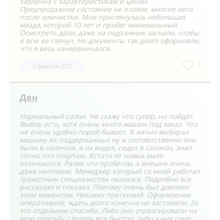
табличка с характеристикам и ценой.
Предпродажное состояние не плохое, многие авто
после химчистки. Мне приглянулась небольшая
мазда, которой 10 лет и пробег минимальный.
Осмотреть дали, даже на подъемник загнали, чтобы
я всю ее глянул. Но документы так долго оформляли,
что я весь изнервничался.
4
12 февраля 2023
Ден
Нормальный салон. Не скажу что супер, но пойдёт.
Выбор есть, хотя очень много машин под заказ. Что
не очень удобно порой бывает. Я лично выбирал
машину из поддержанных ну и соответственно они
были в наличии, я их видел, сидел в салонах, знал
точно что покупаю. Кстати от новых мало
отличаются. Разве что пробегом, а внешне очень
даже неплохие. Менеджер который со мной работал
грамотным специалистом оказался. Подробно все
рассказал и показал. Поэтому очень был доволен
этим моментом. Никаких претензий. Оформление
оперативное, ждать долго конечно не заставили. За
это отдельное спасибо. Либо они отреагировали на
мою просьбу, сделать все быстро, либо у них само