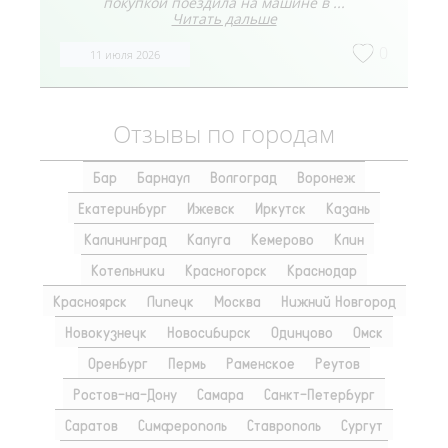
покупкой поездила на машине в ...
Читать дальше
0
11 июля 2026
Отзывы по городам
Бар
Барнаул
Волгоград
Воронеж
Екатеринбург
Ижевск
Иркутск
Казань
Калининград
Калуга
Кемерово
Клин
Котельники
Красногорск
Краснодар
Красноярск
Липецк
Москва
Нижний Новгород
Новокузнецк
Новосибирск
Одинцово
Омск
Оренбург
Пермь
Раменское
Реутов
Ростов-на-Дону
Самара
Санкт-Петербург
Саратов
Симферополь
Ставрополь
Сургут