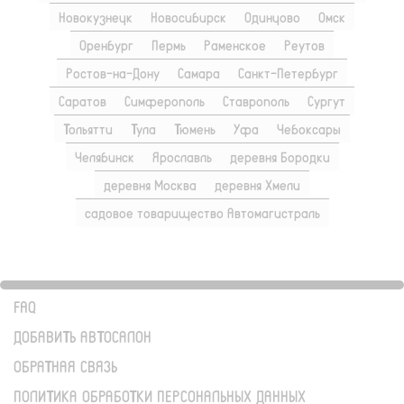
Новокузнецк
Новосибирск
Одинцово
Омск
Оренбург
Пермь
Раменское
Реутов
Ростов-на-Дону
Самара
Санкт-Петербург
Саратов
Симферополь
Ставрополь
Сургут
Тольятти
Тула
Тюмень
Уфа
Чебоксары
Челябинск
Ярославль
деревня Бородки
деревня Москва
деревня Хмели
садовое товарищество Автомагистраль
FAQ
ДОБАВИТЬ АВТОСАЛОН
ОБРАТНАЯ СВЯЗЬ
ПОЛИТИКА ОБРАБОТКИ ПЕРСОНАЛЬНЫХ ДАННЫХ