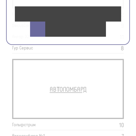
12
Fservis
9
DecusCar
11
Ангар 32
8
Гур Сервис
АВТОЛОМБАРД
10
Гольфстрим
Автоломбард №1