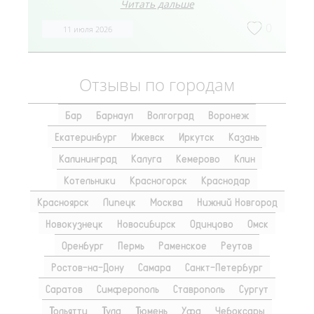
Читать дальше
0
11 июля 2026
Отзывы по городам
Бар
Барнаул
Волгоград
Воронеж
Екатеринбург
Ижевск
Иркутск
Казань
Калининград
Калуга
Кемерово
Клин
Котельники
Красногорск
Краснодар
Красноярск
Липецк
Москва
Нижний Новгород
Новокузнецк
Новосибирск
Одинцово
Омск
Оренбург
Пермь
Раменское
Реутов
Ростов-на-Дону
Самара
Санкт-Петербург
Саратов
Симферополь
Ставрополь
Сургут
Тольятти
Тула
Тюмень
Уфа
Чебоксары