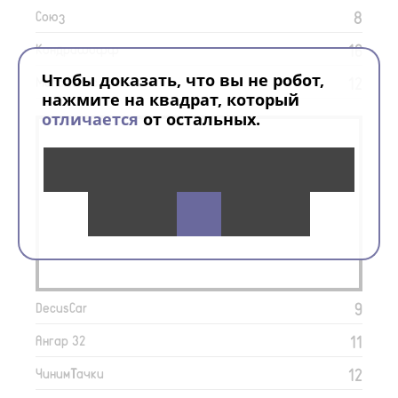
8
Союз
16
Кондрашофф
Чтобы доказать, что вы не робот,
12
Мегаполис
нажмите на квадрат, который
отличается
от остальных.
АВТОСЕРВИСЫ
9
DecusCar
11
Ангар 32
12
ЧинимТачки