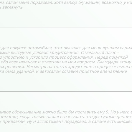
м, салон меня порадовал, хотя выбор б/у машин, возможно, у ни
ь заглянуть
 для покупки автомобиля, этот оказался для меня лучшим вариа
самые выгодные условия кредитования. Отдельный плюс –
о упростило и ускорило процесс оформления. Перед покупкой
обо всех нюансах и ответили на мои вопросы. Благодаря этому
ём решении. Несмотря на то, что кредит ещё в процессе выплат
а была удачной, и автосалон оставил приятное впечатление
ивое обслуживание можно было бы поставить ему 5. Но у него е
нимание, когда только начал его изучать, это доступные ценник
 привлекли. Ну и ассортимент порадовал, в салоне есть множес