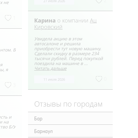
2
27 июля 2026
х не
1
Карина
о компании
Ац
Кировский
Увидела акцию в этом
автосалоне и решила
приобрести тут новую машину.
нтом. В
Сделали скидку в размере 234
тысячи рублей. Перед покупкой
поездила на машине в ...
 я
Читать дальше
ы, я
0
11 июля 2026
3
Отзывы по городам
сть и
Бар
и на
тво Б/У
Барнаул