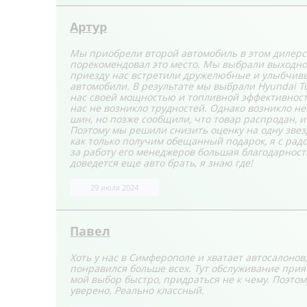
Артур
Мы приобрели второй автомобиль в этом дилерск
порекомендовал это место. Мы выбрали выходной
приезду нас встретили дружелюбные и улыбчивы
автомобили. В результате мы выбрали Hyundai Tu
нас своей мощностью и топливной эффективност
нас не возникло трудностей. Однако возникло н
шин, но позже сообщили, что товар распродан, и
Поэтому мы решили снизить оценку на одну звезд
как только получим обещанный подарок, я с радо
за работу его менеджеров большая благодарность,
доведется еще авто брать, я знаю где!
29 июля 2024
Павел
Хоть у нас в Симферополе и хватает автосалоно
понравился больше всех. Тут обслуживание прия
мой выбор быстро, придраться не к чему. Поэтому
уверено. Реально классный.