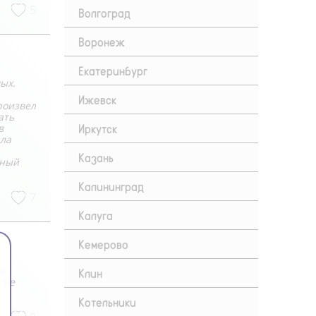
5
Волгоград
Воронеж
Екатеринбург
ых.
Ижевск
роизвел
ать
Иркутск
в
ыла
Казань
тный
Калининград
7
Калуга
Кемерово
в
Клин
 не
Котельники