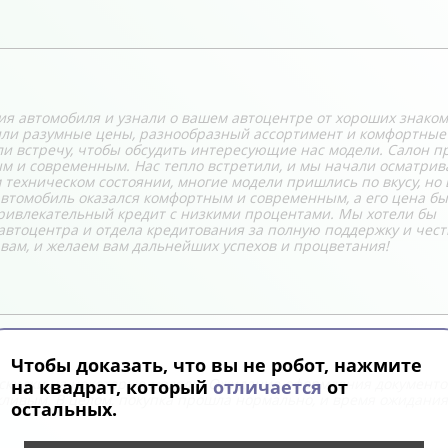
я автомобиля и узнали о вашем автоцентре от хороших знаком
лили разумные цены, разнообразный ассортимент и комфортные
и встречу, чтобы обсудить интересующие нас модели. Салон п
м и современным. Нас тепло встретили, и мы начали осматрив
техническом состоянии, многие модели пришлись по вкусу, но 
 автомобиль оказался комфортным и современным, а его цена б
привлекательный кредит с низкими процентами. Мы хотели бы
автоцентра и отдела кредитования за полную поддержку и чес
 вам, и желаем вам дальнейших успехов и процветания!
Чтобы доказать, что вы не робот, нажмите
скидки на некоторые модели. Ожидание оформления документо
на квадрат, который
отличается
от
жливым. В целом, покупка прошла нормально, и время ожидания
остальных.