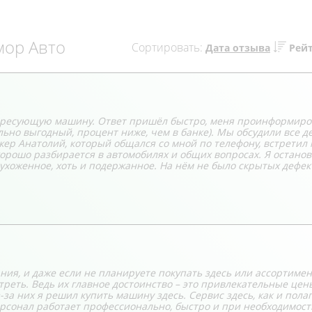
мор Авто
Сортировать:
Дата отзыва
Рей
тересующую машину. Ответ пришёл быстро, меня проинформиро
льно выгодный, процент ниже, чем в банке). Мы обсудили все де
ер Анатолий, который общался со мной по телефону, встретил 
орошо разбирается в автомобилях и общих вопросах. Я остано
, ухоженное, хоть и подержанное. На нём не было скрытых дефек
ния, и даже если не планируете покупать здесь или ассортимен
треть. Ведь их главное достоинство – это привлекательные цен
а них я решил купить машину здесь. Сервис здесь, как и пола
рсонал работает профессионально, быстро и при необходимости