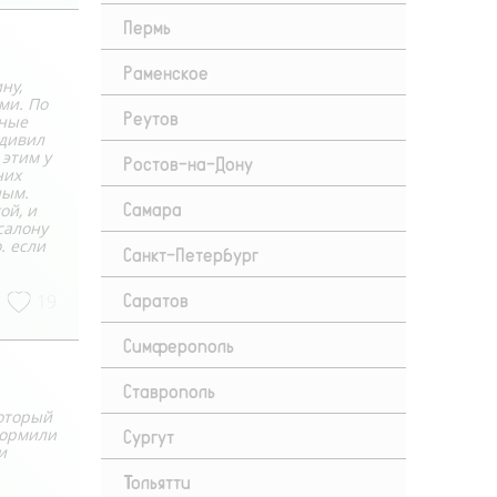
Пермь
Раменское
ну,
ми. По
Реутов
пные
удивил
этим у
Ростов-на-Дону
них
ным.
Самара
ой, и
салону
. если
Санкт-Петербург
Саратов
19
Симферополь
Ставрополь
который
Сургут
формили
и
Тольятти