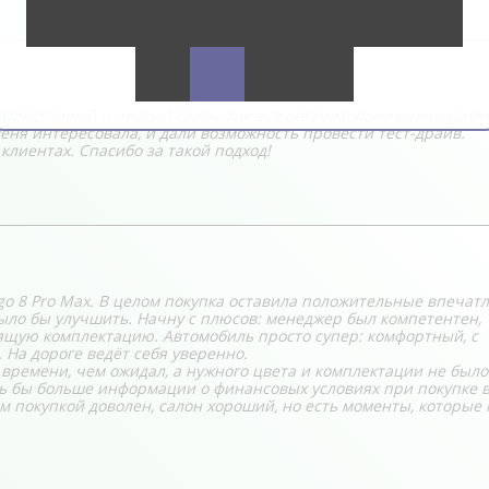
Просторный и чистый салон, где все организовано очень удоб
еня интересовала, и дали возможность провести тест-драйв.
клиентах. Спасибо за такой подход!
go 8 Pro Max. В целом покупка оставила положительные впечатл
ыло бы улучшить. Начну с плюсов: менеджер был компетентен,
ящую комплектацию. Автомобиль просто супер: комфортный, с
На дороге ведёт себя уверенно.
ремени, чем ожидал, а нужного цвета и комплектации не было
сь бы больше информации о финансовых условиях при покупке 
ом покупкой доволен, салон хороший, но есть моменты, которые