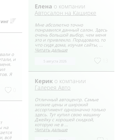
Елена
о компании
Автосалон на Каширке
тинг
Мне абсолютно точно
понравился данный салон. Здесь
очень большой выбор, чем меня
это и привлекло. Порадовало, то
что сидя дома, изучая сайты, ...
Читать дальше
вали о
тали, и
13
5 августа 2026
меня.
вил
тов. Я
Керик
о компании
Галерея Авто
0
Отличный автоцентр. Самые
низкие цены и широкий
ассортимент однозначно только
здесь. Тут купил свою машину
Джейку с хорошей скидкой,
т
которую не в ...
ы на
Читать дальше
гается
, всё