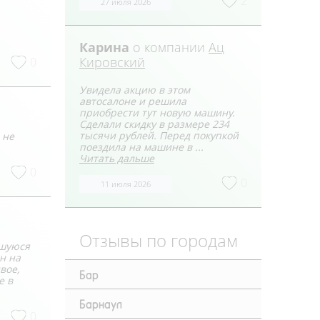
2
27 июля 2026
Карина
о компании
Ац
Кировский
0
Увидела акцию в этом
автосалоне и решила
приобрести тут новую машину.
Сделали скидку в размере 234
тысячи рублей. Перед покупкой
 не
поездила на машине в ...
Читать дальше
0
0
11 июля 2026
Отзывы по городам
вшуюся
н на
вое,
Бар
е в
Барнаул
0