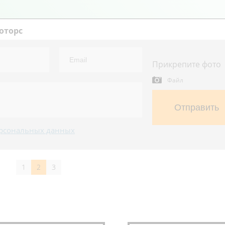
оторс
Прикрепите фото
Файл
Отправить
рсональных данных
1
2
3