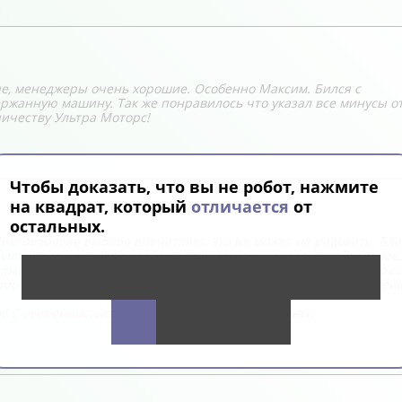
е, менеджеры очень хорошие. Особенно Максим. Бился с
ержанную машину. Так же понравилось что указал все минусы о
ичеству Ультра Моторс!
Чтобы доказать, что вы не робот, нажмите
на квадрат, который
отличается
от
остальных.
ногообразие выбора впечатляет, это не может не радовать. Бл
ла кстати, я выбрал себе отличную машину для семейных поез
рмативная, для себя много чего из этого изъял. Обязательно с
мимо ассортимента и высокого сервиса, вполне приемлемые цен
х! С уверенностью могу советовать, они достойны!