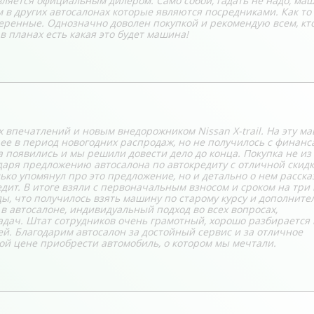
является официальным дилером. Само собой, гадать не надо, м
м в других автосалонах которые являются посредниками. Как то
еренные. Однозначно доволен покупкой и рекомендую всем, кто
в планах есть какая это будет машина!
 впечатлений и новым внедорожником Nissan X-trail. На эту м
 ее в период новогодних распродаж, но не получилось с финанс
а появились и мы решили довести дело до конца. Покупка не из
даря предложению автосалона по автокредиту с отличной скидк
ько упомянул про это предложение, но и детально о нем расска
дит. В итоге взяли с первоначальным взносом и сроком на три 
ы, что получилось взять машину по старому курсу и дополните
в автосалоне, индивидуальный подход во всех вопросах,
дач. Штат сотрудников очень грамотный, хорошо разбирается в
й. Благодарим автосалон за достойный сервис и за отличное
ой цене приобрести автомобиль, о котором мы мечтали.