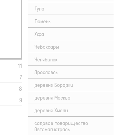
Тула
Тюмень
Уфа
Чебоксары
Челябинск
11
Ярославль
7
деревня Бородки
8
деревня Москва
9
деревня Хмели
садовое товарищество
Автомагистраль