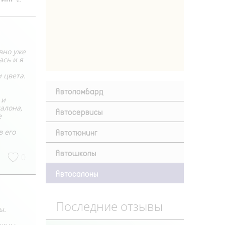
вно уже
ась и я
 цвета.
Автоломбард
 и
алона,
Автосервисы
е
Автотюнинг
в его
Автошколы
0
Автосалоны
Последние отзывы
ы.