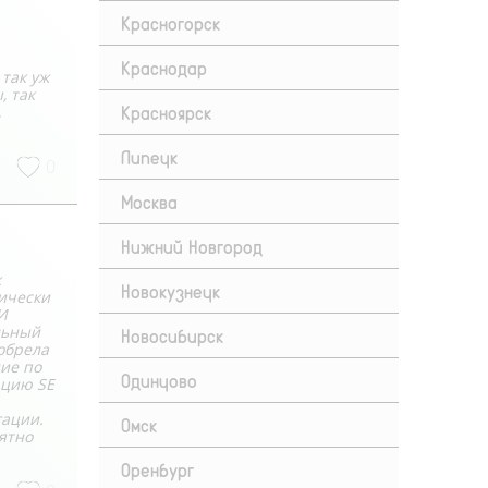
Красногорск
Краснодар
 так уж
, так
Красноярск
,
Липецк
0
Москва
Нижний Новгород
к
Новокузнецк
тически
И
льный
Новосибирск
обрела
ние по
Одинцово
ацию SE
гации.
Омск
ятно
Оренбург