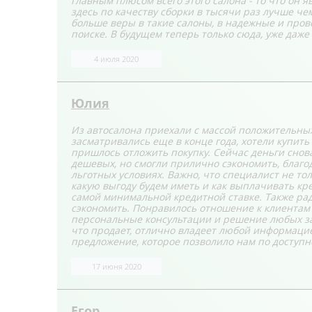
Главным плюсом всего этого салона - то что он 
здесь по качеству сборки в тысячи раз лучше че
больше веры в такие салоны, в надежные и пров
поиске. В будущем теперь только сюда, уже даже 
4 июля 2020
Юлия
Из автосалона приехали с массой положительных
засматривались еще в конце года, хотели купить
пришлось отложить покупку. Сейчас деньги снов
дешевых, но смогли прилично сэкономить, благо
льготных условиях. Важно, что специалист не тол
какую выгоду будем иметь и как выплачивать кре
самой минимальной кредитной ставке. Также рад
сэкономить. Понравилось отношение к клиентам 
персональные консультации и решение любых за
что продает, отлично владеет любой информацие
предложение, которое позволило нам по доступн
17 июня 2020
Егор