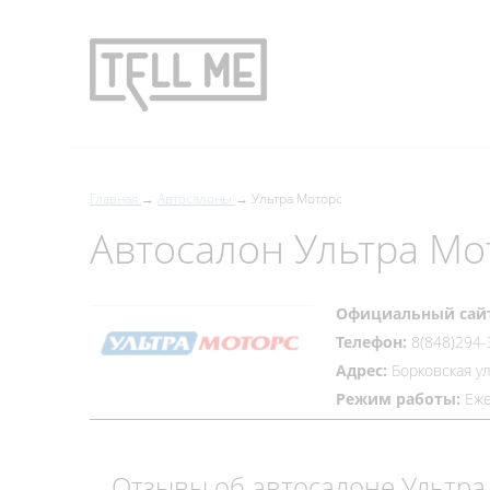
Главная
Автосалоны
Ультра Моторс
Автосалон Ультра Мо
Официальный сай
Телефон:
8(848)294-
Адрес:
Борковская ул.
Режим работы:
Еже
Отзывы об автосалоне Ультра