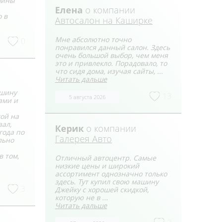
ашины
Елена
о компании
 в
Автосалон на Каширке
Мне абсолютно точно
0
понравился данный салон. Здесь
очень большой выбор, чем меня
это и привлекло. Порадовало, то
что сидя дома, изучая сайты, ...
Читать дальше
ашину
13
5 августа 2026
ами и
ой на
зал,
Керик
о компании
года по
Галерея Авто
льно
 том,
Отличный автоцентр. Самые
низкие цены и широкий
ассортимент однозначно только
здесь. Тут купил свою машину
3
Джейку с хорошей скидкой,
которую не в ...
Читать дальше