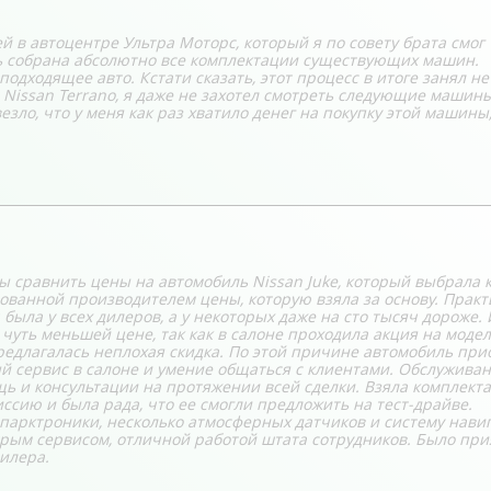
 в автоцентре Ультра Моторс, который я по совету брата смог
сь собрана абсолютно все комплектации существующих машин.
дходящее авто. Кстати сказать, этот процесс в итоге занял не
а Nissan Terrano, я даже не захотел смотреть следующие машины
зло, что у меня как раз хватило денег на покупку этой машины
ы сравнить цены на автомобиль Nissan Juke, который выбрала 
дованной производителем цены, которую взяла за основу. Прак
была у всех дилеров, а у некоторых даже на сто тысяч дороже. 
 чуть меньшей цене, так как в салоне проходила акция на моде
предлагалась неплохая скидка. По этой причине автомобиль при
ый сервис в салоне и умение общаться с клиентами. Обслужива
ощь и консультации на протяжении всей сделки. Взяла комплект
иссию и была рада, что ее смогли предложить на тест-драйве.
парктроники, несколько атмосферных датчиков и систему нави
рым сервисом, отличной работой штата сотрудников. Было при
илера.