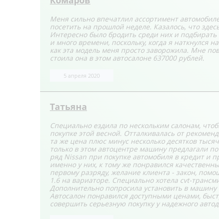
Комаров
Меня сильно впечатлил ассортимент автомобилей
посетить на прошлой неделе. Казалось, что зде
Интересно было бродить среди них и подбирать по
и много времени, поскольку, когда я наткнулся н
как эта модель меня просто заворожила. Мне пове
стоила она в этом автосалоне 637000 рублей.
5 апреля 2020
Татьяна
Специально ездила по нескольким салонам, чтоб
покупке этой весной. Отталкивалась от рекомен
та же цена плюс минус несколько десятков тысяч 
только в этом автоцентре машину предлагали по
ряд Nissan при покупке автомобиля в кредит и 
именно у них, к тому же понравился качественн
первому разряду, желание клиента - закон, пом
1.6 на вариаторе. Специально хотела сvt-трансм
Дополнительно попросила установить в машину 
Автосалон понравился доступными ценами, быст
совершить серьезную покупку у надежного автод