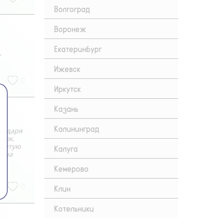
Волгоград
Воронеж
Екатеринбург
т
Ижевск
0
Иркутск
Казань
Калининград
агодаря
док.
оветую
Калуга
ы на
Кемерово
0
Клин
Котельники