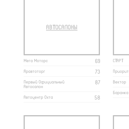
АВТОСАЛОНЫ
69
Мега Моторс
СТАРТ
73
Яравтоторг
Приорит
87
Первый Официальный
Вектор
Автосалон
Баранка
58
Автоцентр Охта