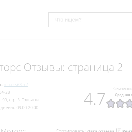
торс Отзывы: страница 2
т:
motors63.ru/
Количество
4.7
34-28
Средняя 
 99, стр. 3, Тольятти
дневно 09:00 20:00
 Моторс
Сортировать:
Дата отзыва
Рей