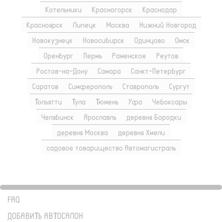
Котельники
Красногорск
Краснодар
Красноярск
Липецк
Москва
Нижний Новгород
Новокузнецк
Новосибирск
Одинцово
Омск
Оренбург
Пермь
Раменское
Реутов
Ростов-на-Дону
Самара
Санкт-Петербург
Саратов
Симферополь
Ставрополь
Сургут
Тольятти
Тула
Тюмень
Уфа
Чебоксары
Челябинск
Ярославль
деревня Бородки
деревня Москва
деревня Хмели
садовое товарищество Автомагистраль
FAQ
ДОБАВИТЬ АВТОСАЛОН