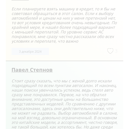
Если планируете взять машину в кредит, то я бы не
советовал обращаться в этот салон. Если к выбору
автомобилей и ценам на них у меня претензий нет,
то вот условия кредитования очень невыгодные. По
крайней мере, я нашёл более подходящий вариант
с меньшей переплатой. По уровню сервис АС
понравился, мне сразу честно рассказали обо всех
условиях и переплате, что важно
3
3 декабря 2024
Павел Степнов
Стоит сразу сказать, что мы с женой долго искали
подходящий по всем пунктам автосалон. И наконец,
наши поиски увенчались успехом, ведь стелл авто
сразу мне понравился. Первое, на что обратил
внимание, это доступные цены на большинство
представленных моделей. По сравнению с другими
автосалонами, здесь они действительно ниже, что
не может не радовать. Выбор автомобилей в салоне,
на мой взгляд, довольно ограниченный. В основном
это китайские модели, а ассортимент, честно говоря,
не такой большой, как хотелось бы. Но даже среди