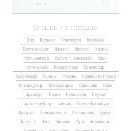
0
11 июля 2026
Отзывы по городам
Бар
Барнаул
Волгоград
Воронеж
Екатеринбург
Ижевск
Иркутск
Казань
Калининград
Калуга
Кемерово
Клин
Котельники
Красногорск
Краснодар
Красноярск
Липецк
Москва
Нижний Новгород
Новокузнецк
Новосибирск
Одинцово
Омск
Оренбург
Пермь
Раменское
Реутов
Ростов-на-Дону
Самара
Санкт-Петербург
Саратов
Симферополь
Ставрополь
Сургут
Тольятти
Тула
Тюмень
Уфа
Чебоксары
Челябинск
Ярославль
деревня Бородки