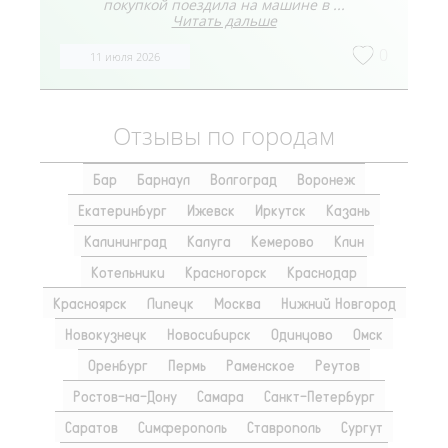
покупкой поездила на машине в ...
Читать дальше
0
11 июля 2026
Отзывы по городам
Бар
Барнаул
Волгоград
Воронеж
Екатеринбург
Ижевск
Иркутск
Казань
Калининград
Калуга
Кемерово
Клин
Котельники
Красногорск
Краснодар
Красноярск
Липецк
Москва
Нижний Новгород
Новокузнецк
Новосибирск
Одинцово
Омск
Оренбург
Пермь
Раменское
Реутов
Ростов-на-Дону
Самара
Санкт-Петербург
Саратов
Симферополь
Ставрополь
Сургут